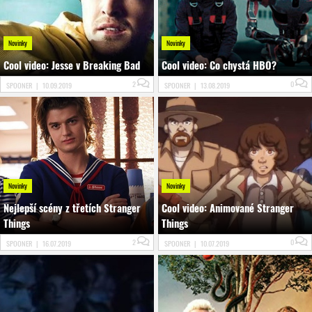
Novinky
Novinky
Cool video: Jesse v Breaking Bad
Cool video: Co chystá HBO?
2
0
SPOONER
|
10.09.2019
SPOONER
|
13.08.2019
Novinky
Novinky
Nejlepší scény z třetích Stranger
Cool video: Animované Stranger
Things
Things
2
0
SPOONER
|
16.07.2019
SPOONER
|
10.07.2019