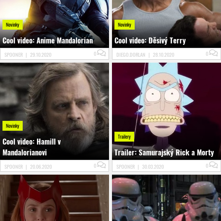
Novinky
Novinky
Cool video: Anime Mandalorian
Cool video: Děsivý Terry
0
0
SPOONER
|
29.10.2020
DIEGO.DORLAN
|
28.10.2020
Novinky
Trailery
Cool video: Hamill v
Mandalorianovi
Trailer: Samurajský Rick a Morty
0
0
SPOONER
|
20.06.2020
SPOONER
|
30.03.2020