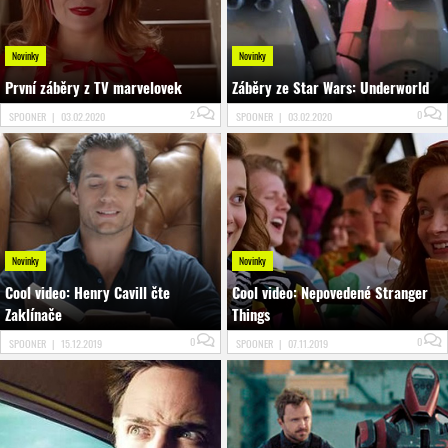
Novinky
Novinky
První záběry z TV marvelovek
Záběry ze Star Wars: Underworld
2
0
SPOONER
|
03.02.2020
SPOONER
|
03.02.2020
Novinky
Novinky
Cool video: Henry Cavill čte
Cool video: Nepovedené Stranger
Zaklínače
Things
0
0
SPOONER
|
15.12.2019
SPOONER
|
07.11.2019