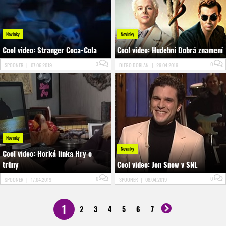
Novinky
Novinky
Cool video: Stranger Coca-Cola
Cool video: Hudební Dobrá znamení
3
0
SPOONER
|
07.06.2019
DIEGO.DORLAN
|
29.04.2019
Novinky
Novinky
Cool video: Horká linka Hry o
trůny
Cool video: Jon Snow v SNL
0
0
SPOONER
|
17.04.2019
SPOONER
|
08.04.2019
1
2
3
4
5
6
7