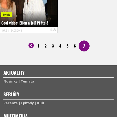
Novinky
Cool video: Ellen a její Přátelé
0
DR.Z
|
24.05.2013
7
1
2
3
4
5
6
AKTUALITY
Novinky
Témata
SERIÁLY
Recenze
Epizody
Kult
MULTIMEDIA