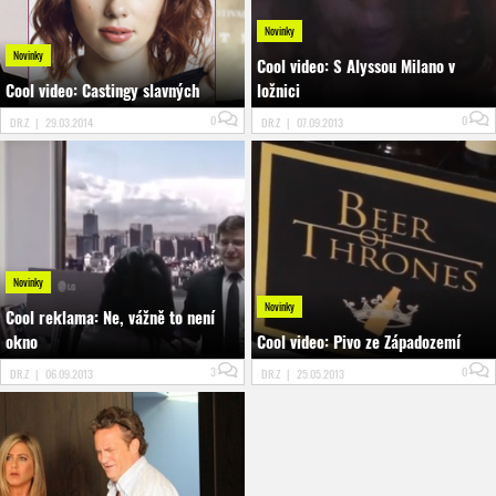
Novinky
Novinky
Cool video: S Alyssou Milano v
Cool video: Castingy slavných
ložnici
0
0
DR.Z
|
29.03.2014
DR.Z
|
07.09.2013
Novinky
Novinky
Cool reklama: Ne, vážně to není
okno
Cool video: Pivo ze Západozemí
3
0
DR.Z
|
06.09.2013
DR.Z
|
25.05.2013