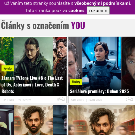
Užíváním této stránky souhlasíte s
všeobecnými podmínkami
.
PŘIHLÁSIT
Tato stránka používá
cookies
.
rozumím
REGISTROVAT
Články s označením
YOU
NOVINKY
TÉMATA
RECENZE
EPIZODY
KULT
TRAILERY
GALERIE
Novinky
DISKUZE
STATISTIKY
TIRÁŽ
Záznam TVZone Live #8 o The Last
Novinky
of Us, Asterixovi i Love, Death &
Robots
Seriálové premiéry: Duben 2025
0
0
SPOONER
|
27.05.2025
SAM.VIMES
|
04.04.2025