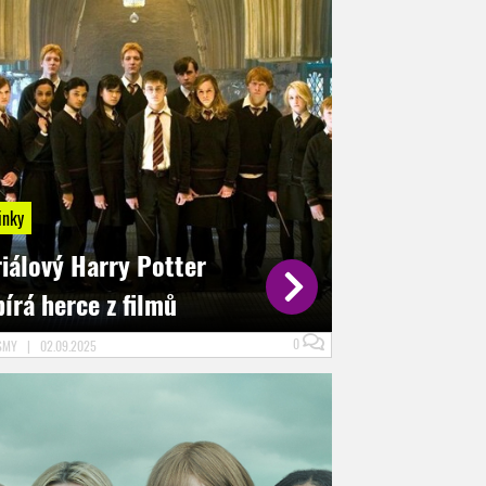
inky
riálový Harry Potter
írá herce z filmů
0
SMY
|
02.09.2025