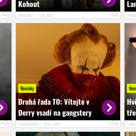
Kohout
La
0
0
HROUBEK
|
11.06.2026
FILM
Novinky
Nov
Druhá řada TO: Vítejte v
Hv
Derry vsadí na gangstery
tře
0
0
FILMFANOUCH
|
01.05.2026
FILM