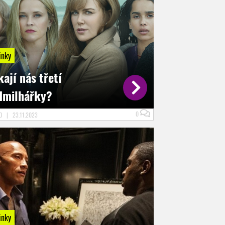
inky
ají nás třetí
dmilhářky?
0
LO
|
23.11.2023
inky