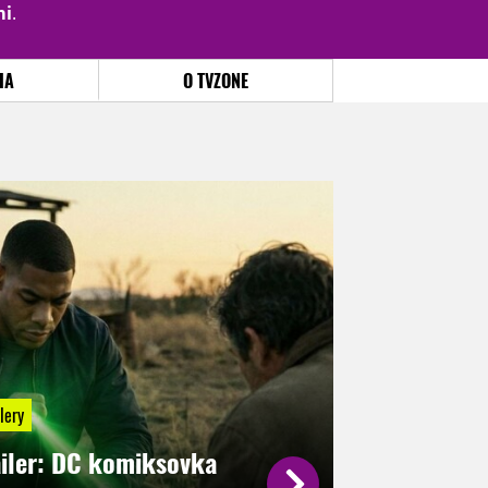
mi
.
PŘIHLÁSIT
|
REGISTROVAT
IA
O TVZONE
lery
ailer: DC komiksovka