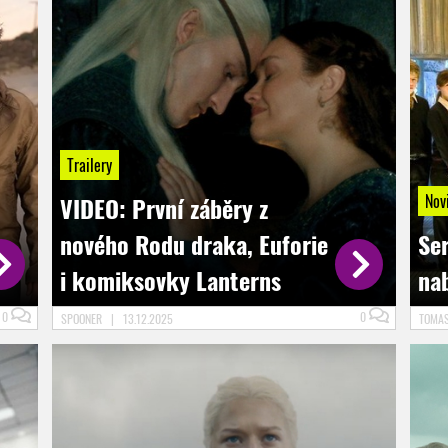
Trailery
Nov
VIDEO: První záběry z
nového Rodu draka, Euforie
Se
i komiksovky Lanterns
nab
0
0
SPOONER
|
13.12.2025
TOMA