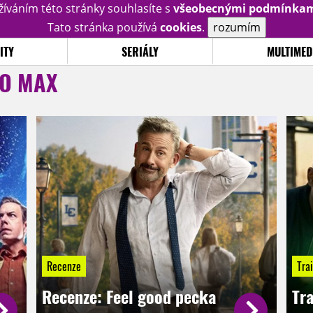
žíváním této stránky souhlasíte s
všeobecnými podmínka
Tato stránka používá
cookies
.
rozumím
ITY
SERIÁLY
MULTIMED
O MAX
Recenze
Trai
Recenze: Feel good pecka
Tr