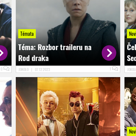
Témata
Nov
Téma: Rozbor traileru na
Ček
Rod draka
Se
0
1
JOKOLO
|
07.12.2023
JOKO
Nov