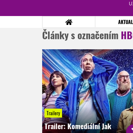
U
AKTUAL
Články s označením
HB
NOVINKY
TÉMATA
RECENZE
EPIZODY
KULT
TRAILERY
GALERIE
DISKUZE
STATISTIKY
TIRÁŽ
Trailery
Trailer: Komediální Jak