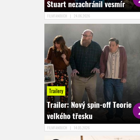
Stuart nezachránil vesmír
FILMFANOUCH
|
24.06.2026
Trailery
Trailer: Nový spin-off Teorie
velkého třesku
FILMFANOUCH
|
14.05.2026