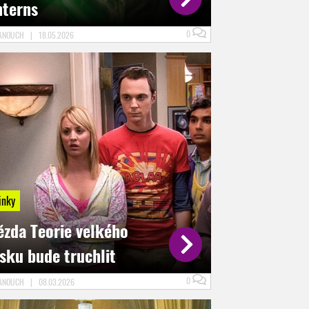
nterns
0
FANOUCH
|
18.05.2026
inky
ězda Teorie velkého
sku bude truchlit
0
FANOUCH
|
08.03.2026