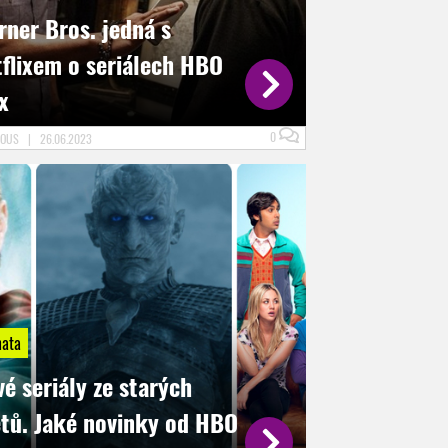
rner Bros. jedná s
tflixem o seriálech HBO
x
0
NOUS
|
26.06.2023
ata
é seriály ze starých
ětů. Jaké novinky od HBO