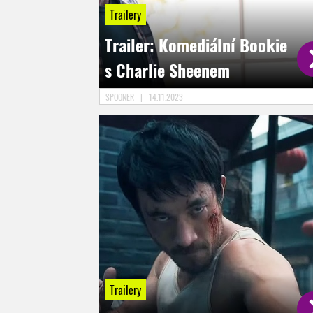
Trailery
Trailer: Komediální Bookie
s Charlie Sheenem
SPOONER
|
14.11.2023
Trailery