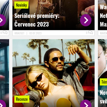
Novinky
Wa
Seriálové premiéry:
Ne
Červenec 2023
Ma
0
0
KRAUSET
|
03.07.2023
RAVE
Tém
Nov
Recenze
sv