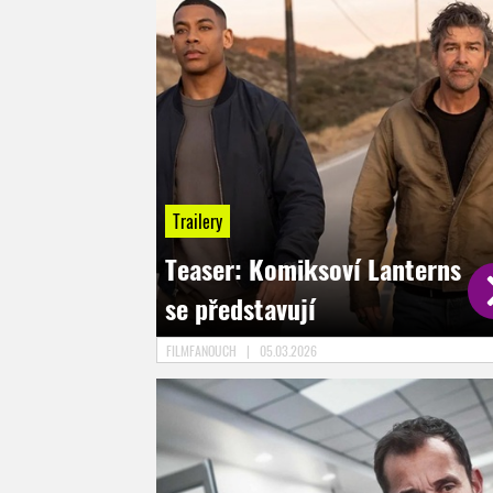
Trailery
Teaser: Komiksoví Lanterns
se představují
FILMFANOUCH
|
05.03.2026