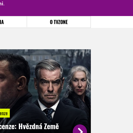
mi
.
PŘIHLÁSIT
|
REGISTROVAT
IA
O TVZONE
enze
cenze: Hvězdná Země