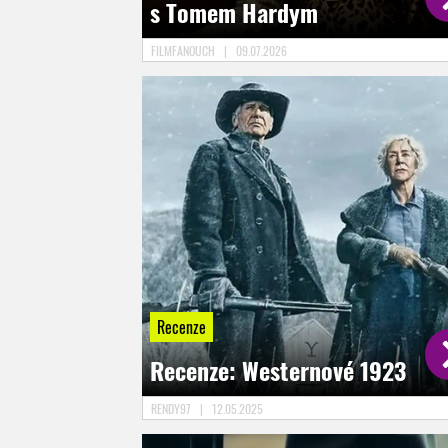
s Tomem Hardym
FILMFANOUCH
|
09.07.2026
Recenze
Recenze: Westernové 1923
RENDY97
|
12.05.2025