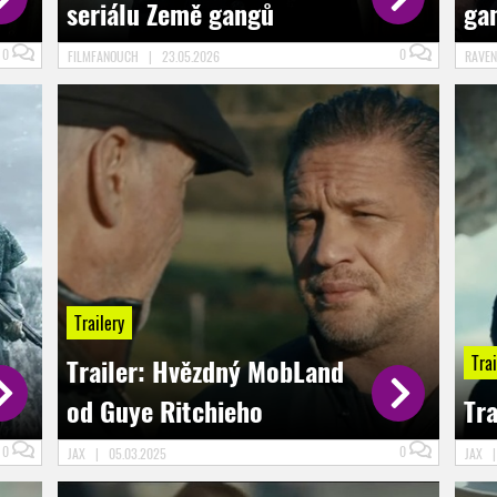
seriálu Země gangů
ga
0
0
FILMFANOUCH
|
23.05.2026
RAVE
Trailery
Trai
Trailer: Hvězdný MobLand
od Guye Ritchieho
Tra
0
0
JAX
|
05.03.2025
JAX