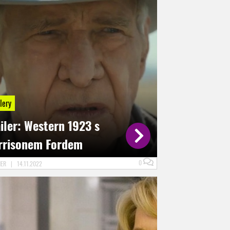
lery
iler: Western 1923 s
rrisonem Fordem
0
NER
|
14.11.2022