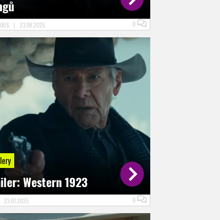
ngů
0
NOUS
|
23.08.2025
lery
iler: Western 1923
0
|
23.01.2025