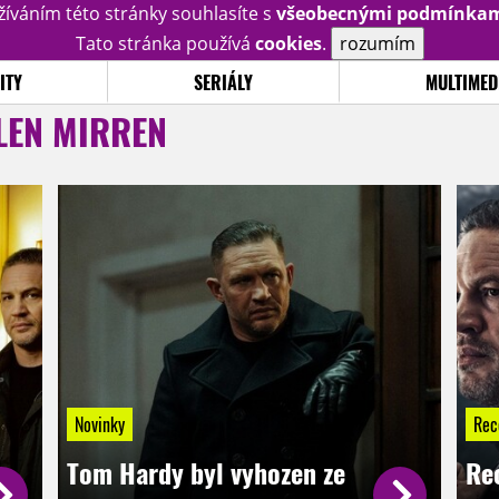
žíváním této stránky souhlasíte s
všeobecnými podmínka
Tato stránka používá
cookies
.
rozumím
ITY
SERIÁLY
MULTIMED
LEN MIRREN
Novinky
Rec
Tom Hardy byl vyhozen ze
Re