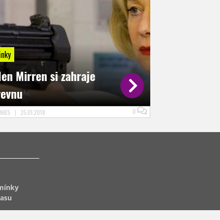
inky
en Mirren si zahraje
revnu
0
VIMES
|
25.01.2018
mínky
lasu