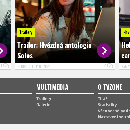
Trailery
Nov
Trailer: Hvězdná antologie
Hel
Solos
ca
1
0
SPOONER
|
11.05.2021
SAM.
MULTIMEDIA
O TVZONE
Trailery
Tiráž
Galerie
Statistiky
Všeobecné pod
Nastavení souh