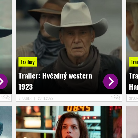
Trailery
Trai
Trailer: Hvězdný western
Tra
1923
Ha
0
1
SPOONER
|
28.11.2022
SPOO