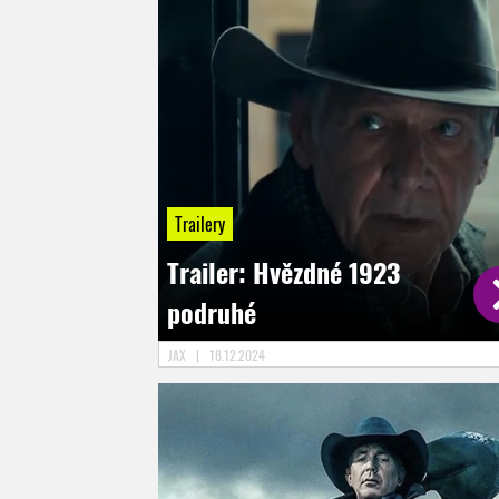
Trailery
Trailer: Hvězdné 1923
podruhé
JAX
|
18.12.2024