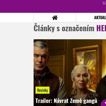
U
AKTUAL
Články s označením
HE
NOVINKY
TÉMATA
RECENZE
EPIZODY
KULT
TRAILERY
GALERIE
DISKUZE
STATISTIKY
TIRÁŽ
Novinky
Trailer: Návrat Země gangů