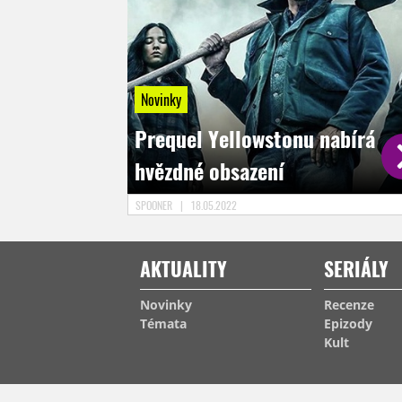
Novinky
Prequel Yellowstonu nabírá
hvězdné obsazení
SPOONER
|
18.05.2022
AKTUALITY
SERIÁLY
Novinky
Recenze
Témata
Epizody
Kult