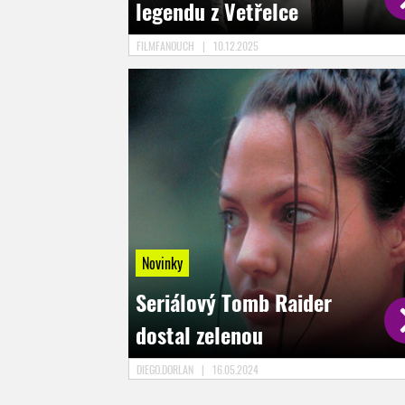
legendu z Vetřelce
FILMFANOUCH
|
10.12.2025
Novinky
Seriálový Tomb Raider
dostal zelenou
DIEGO.DORLAN
|
16.05.2024