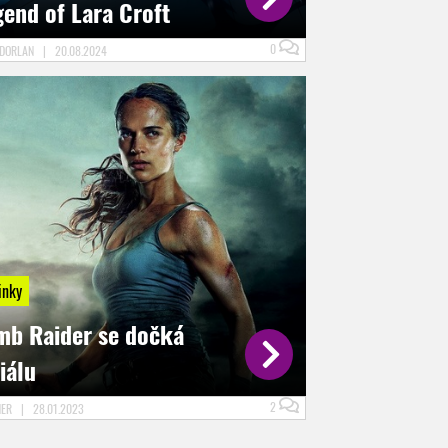
gend of Lara Croft
0
.DORLAN
|
20.08.2024
inky
mb Raider se dočká
iálu
2
NER
|
28.01.2023