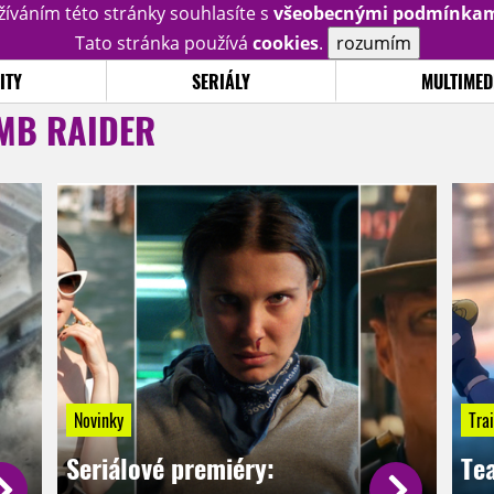
žíváním této stránky souhlasíte s
všeobecnými podmínka
Tato stránka používá
cookies
.
rozumím
ITY
SERIÁLY
MULTIMED
MB RAIDER
Novinky
Trai
Seriálové premiéry:
Te