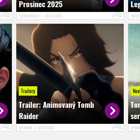
Prosinec 2025
Le
0
0
FILMFANOUCH
|
02.12.2025
DIEGO
Trailery
Nov
Trailer: Animovaný Tomb
To
Raider
ser
0
0
SPOONER
|
02.10.2023
SPOO