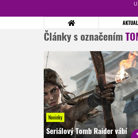
U
AKTUAL
Články s označením
TO
NOVINKY
TÉMATA
RECENZE
EPIZODY
KULT
TRAILERY
GALERIE
DISKUZE
STATISTIKY
TIRÁŽ
Novinky
Seriálový Tomb Raider vábí