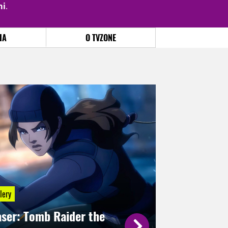
mi
.
PŘIHLÁSIT
|
REGISTROVAT
IA
O TVZONE
lery
aser: Tomb Raider the