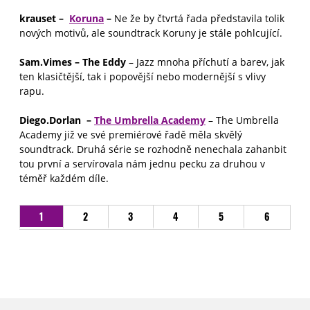
krauset
–
Koruna
–
Ne že by čtvrtá řada představila tolik
nových motivů, ale soundtrack Koruny je stále pohlcující.
Sam.Vimes – The Eddy
– Jazz mnoha příchutí a barev, jak
ten klasičtější, tak i popovější nebo modernější s vlivy
rapu.
Diego.Dorlan –
The Umbrella Academy
– The Umbrella
Academy již ve své premiérové řadě měla skvělý
soundtrack. Druhá série se rozhodně nenechala zahanbit
tou první a servírovala nám jednu pecku za druhou v
téměř každém díle.
1
2
3
4
5
6