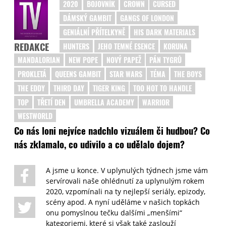
2020
BOJOVNÍK
CROWN
CURSED
DÁMSKÝ GAMBIT
GANGS OF LONDON
GENIÁLNÍ PŘÍTELKYNĚ
HIS DARK MATERIALS
REDAKCE
HUNTERS
JEHO TEMNÉ ESENCE
KORUNA
MANDALORIAN
NEW POPE
NOVÝ PAPEŽ
PÁN TYGRŮ
PROKLETÁ
QUEENS GAMBIT
STAR WARS
TÉMA
THE BOYS
THE EDDY
THIRD DAY
TIGER KING
TOO HOT TO HANDLE
TOP
TŘETÍ DEN
UMBRELLA ACADEMY
WARRIOR
WESTWORLD
Co nás loni nejvíce nadchlo vizuálem či hudbou? Co
nás zklamalo, co udivilo a co udělalo dojem?
A jsme u konce. V uplynulých týdnech jsme vám
servírovali naše ohlédnutí za uplynulým rokem
2020, vzpomínali na ty nejlepší seriály, epizody,
scény apod. A nyní uděláme v našich topkách
onu pomyslnou tečku dalšími „menšími“
kategoriemi, které si však také zaslouží