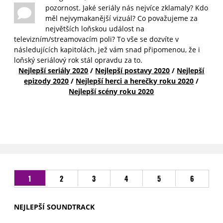
pozornost. Jaké seriály nás nejvíce zklamaly? Kdo
měl nejvymakanější vizuál? Co považujeme za
největších loňskou událost na
televizním/streamovacím poli? To vše se dozvíte v
následujících kapitolách, jež vám snad připomenou, že i
loňský seriálový rok stál opravdu za to.
Nejlepší seriály 2020
/
Nejlepší postavy 2020
/
Nejlepší
epizody 2020
/
Nejlepší herci a herečky roku 2020
/
Nejlepší scény roku 2020
1
2
3
4
5
6
NEJLEPŠÍ SOUNDTRACK