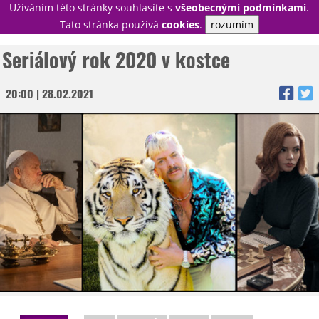
Užíváním této stránky souhlasíte s
všeobecnými podmínkami
.
PŘIHLÁSIT
Tato stránka používá
cookies
.
rozumím
REGISTROVAT
Seriálový rok 2020 v kostce
20:00 | 28.02.2021
NOVINKY
TÉMATA
RECENZE
EPIZODY
KULT
TRAILERY
GALERIE
DISKUZE
STATISTIKY
TIRÁŽ