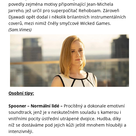
povedly zejména motivy připomínající Jean-Michela
Jarreho, jež určil pro superpočítač Rehoboam. Zároveň
Djawadi opět dodal i několik brilantních instrumentálních
coverů, mezi nimiž čněly smyčcové Wicked Games.
(Sam.Vimes)
Osobní tipy:
Spooner
–
Normální lidé –
Procítěný a dokonale emotivní
soundtrack, jenž je v neskutečném souladu s kamerou i
vnitřními pocity ústřední utrápené dvojice. Hudba, díky
níž se dostáváme pod jejich kůži ještě mnohem hlouběji a
intenzivněji.