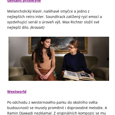
Geniální přítelkyně
Melancholický klavír, naléhavé smyčce a jedno z
nejlepších retro inter. Soundtrack zatížený ryzí emocí a
vyzdvihující seriál o úroveň výš. Max Richter složil své
nejlepší dílo.
(krauset)
Westworld
Po odchodu z westernového parku do okolního světa
budoucnosti se musely proměnit i doprovodné melodie. A
Ramin Djawadi nezklamal. Z originálních kompozic se mu