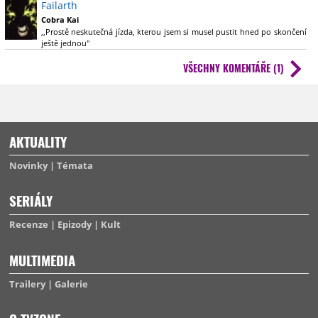
Failarth
Cobra Kai
,,Prostě neskutečná jízda, kterou jsem si musel pustit hned po skončení
ještě jednou"
VŠECHNY KOMENTÁŘE (1)
Tak to nás bude určitě více
Ale souhlasit v tomhle článku lze v mnohem více případech...
Díky
AKTUALITY
Novinky
Témata
SERIÁLY
Recenze
Epizody
Kult
MULTIMEDIA
Trailery
Galerie