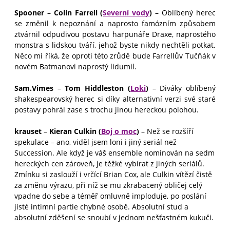
Spooner
–
Colin Farrell (
Severní vody
)
– Oblíbený herec
se změnil k nepoznání a naprosto famózním způsobem
ztvárnil odpudivou postavu harpunáře Draxe, naprostého
monstra s lidskou tváří, jehož byste nikdy nechtěli potkat.
Něco mi říká, že oproti této zrůdě bude Farrellův Tučňák v
novém Batmanovi naprostý lidumil.
Sam.Vimes
–
Tom Hiddleston (
Loki
)
– Diváky oblíbený
shakespearovský herec si díky alternativní verzi své staré
postavy pohrál zase s trochu jinou hereckou polohou.
krauset
–
Kieran Culkin (
Boj o moc
)
– Než se rozšíří
spekulace – ano, viděl jsem loni i jiný seriál než
Succession. Ale když je váš ensemble nominován na sedm
hereckých cen zároveň, je těžké vybírat z jiných seriálů.
Zmínku si zaslouží i vrčící Brian Cox, ale Culkin vítězí čistě
za změnu výrazu, při níž se mu zkrabacený obličej celý
vpadne do sebe a téměř omluvně imploduje, po poslání
jisté intimní partie chybné osobě. Absolutní stud a
absolutní zděšení se snoubí v jednom nešťastném kukuči.