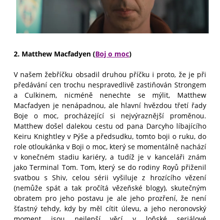
2. Matthew Macfadyen (
Boj o moc
)
V našem žebříčku obsadil druhou příčku i proto, že je při
předávání cen trochu nespravedlivě zastiňován Strongem
a Culkinem, nicméně nenechte se mýlit, Matthew
Macfadyen je nenápadnou, ale hlavní hvězdou třetí řady
Boje o moc, procházející si nejvýraznější proměnou.
Matthew došel dalekou cestu od pana Darcyho líbajícího
Keiru Knightley v Pýše a předsudku, tomto boji o ruku, do
role otloukánka v Boji o moc, který se momentálně nachází
v konečném stadiu kariéry, a tudíž je v kanceláři znám
jako Terminal Tom. Tom, který se do rodiny Royů přiženil
svatbou s Shiv, celou sérii vyšiluje z hrozícího vězení
(nemůže spát a tak pročítá vězeňské blogy), skutečným
obratem pro jeho postavu je ale jeho prozření, že není
šťastný tehdy, kdy by měl cítit úlevu, a jeho neronovský
moment jsou nejlepší věcí v loňské seriálové