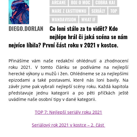
ARCANE
BOJ O MOC
COBRA KAI
MARE Z EASTTOWNU
SERIÁLY
TOP
WANDAVISION
WHAT IF
Co loni stálo za to vidět? Kdo
DIEGO.DORLAN
nejlépe hrál či jaká scéna se nám
nejvíce líbila? První část roku v 2021 v kostce.
Přinášíme vám naše redakční ohlédnutí a zhodnocení
roku 2021. V tomto článku se podíváme na nejlepší
herecké výkony u mužů i žen. Ohlédneme se za nejlepšími
epizodami a také postavami, které nás loni bavily. Na
závěr jsme pak vybrali nejlepší scény roku. Každá kapitola
představuje jednu kategorii a po pěti příčkách ještě
uvádíme naše osobní tipy v dané kategorii.
TOP 7: Nejlepší seriály roku 2021
Seriálový rok 2021 v kostce – 2. část