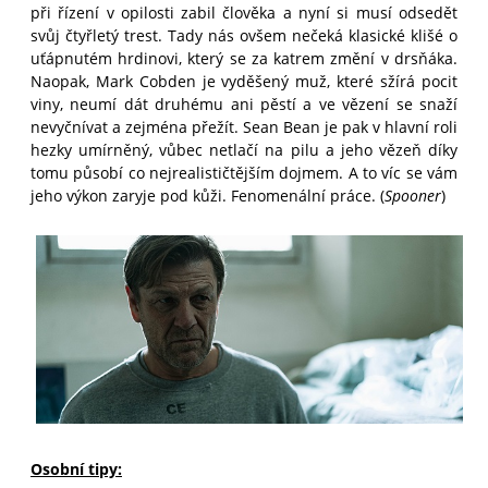
při řízení v opilosti zabil člověka a nyní si musí odsedět
svůj čtyřletý trest. Tady nás ovšem nečeká klasické klišé o
uťápnutém hrdinovi, který se za katrem změní v drsňáka.
Naopak, Mark Cobden je vyděšený muž, které sžírá pocit
viny, neumí dát druhému ani pěstí a ve vězení se snaží
nevyčnívat a zejména přežít. Sean Bean je pak v hlavní roli
hezky umírněný, vůbec netlačí na pilu a jeho vězeň díky
tomu působí co nejrealističtějším dojmem. A to víc se vám
jeho výkon zaryje pod kůži. Fenomenální práce. (
Spooner
)
Osobní tipy: