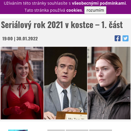
Užíváním této stránky souhlasíte s
všeobecnými podmínkami
.
PŘIHLÁSIT
Tato stránka používá
cookies
.
rozumím
REGISTROVAT
Seriálový rok 2021 v kostce – 1. část
19:00 | 30.01.2022
NOVINKY
TÉMATA
RECENZE
EPIZODY
KULT
TRAILERY
GALERIE
DISKUZE
STATISTIKY
TIRÁŽ