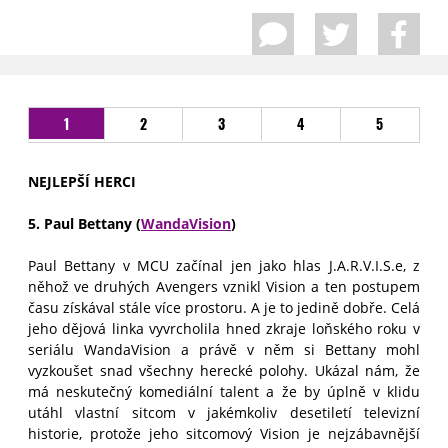
1
2
3
4
5
NEJLEPŠÍ HERCI
5. Paul Bettany (
WandaVision
)
Paul Bettany v MCU začínal jen jako hlas J.A.R.V.I.S.e, z
něhož ve druhých Avengers vznikl Vision a ten postupem
času získával stále více prostoru. A je to jedině dobře. Celá
jeho dějová linka vyvrcholila hned zkraje loňského roku v
seriálu WandaVision a právě v něm si Bettany mohl
vyzkoušet snad všechny herecké polohy. Ukázal nám, že
má neskutečný komediální talent a že by úplně v klidu
utáhl vlastní sitcom v jakémkoliv desetiletí televizní
historie, protože jeho sitcomový Vision je nejzábavnější