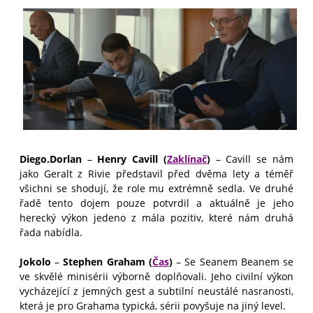
Diego.Dorlan
–
Henry Cavill (
Zaklínač
)
–
Cavill se nám
jako Geralt z Rivie představil před dvěma lety a téměř
všichni se shodují, že role mu extrémně sedla. Ve druhé
řadě tento dojem pouze potvrdil a aktuálně je jeho
herecký výkon jedeno z mála pozitiv, které nám druhá
řada nabídla.
Jokolo
–
Stephen Graham (
Čas
)
–
Se Seanem Beanem se
ve skvělé minisérii výborně doplňovali. Jeho civilní výkon
vycházející z jemných gest a subtilní neustálé nasranosti,
která je pro Grahama typická, sérii povyšuje na jiný level.