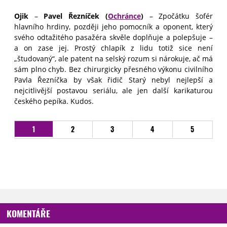
Ojik
–
Pavel Řezníček (
Ochránce
)
–
Zpočátku šofér
hlavního hrdiny, později jeho pomocník a oponent, který
svého odtažitého pasažéra skvěle doplňuje a polepšuje –
a on zase jej. Prostý chlapík z lidu totiž sice není
„študovaný“, ale patent na selský rozum si nárokuje, ač má
sám plno chyb. Bez chirurgicky přesného výkonu civilního
Pavla Řezníčka by však řidič Starý nebyl nejlepší a
nejcitlivější postavou seriálu, ale jen další karikaturou
českého pepíka. Kudos.
1
2
3
4
5
KOMENTÁŘE