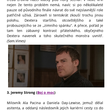
nejen že tento problém nemá, navíc si po několikaleté
pauze od původního finále návrat do své nejslavnější role
patřičně užívá. Zároveň si tentokrát zkouší trochu jinou
polohu, Dextera staršího, otcovštějšího a také
probouzejícího se ze „zimního spánku“. A přece, pořád je
tam ten zábavný kontrast přátelského, obyčejného
Dextera navenek a toho skutečného monstra uvnitř.
(Sam.Vimes)
3. Jeremy Strong (
Boj o moc
)
Milovník Ala Pacina a Daniela Day-Lewise, jemuž dělal
asitenta, a oddaný následovník jejich kariérní cesty co do