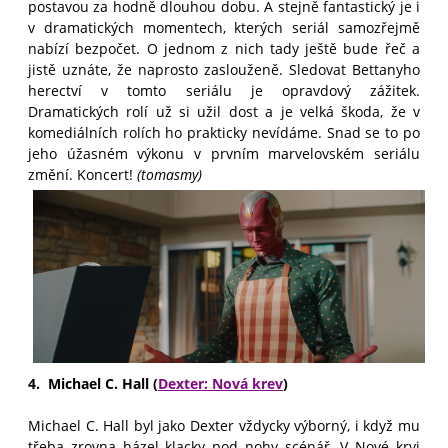
postavou za hodně dlouhou dobu. A stejně fantastický je i
v dramatických momentech, kterých seriál samozřejmě
nabízí bezpočet. O jednom z nich tady ještě bude řeč a
jistě uznáte, že naprosto zaslouženě. Sledovat Bettanyho
herectví v tomto seriálu je opravdový zážitek.
Dramatických rolí už si užil dost a je velká škoda, že v
komediálních rolích ho prakticky nevídáme. Snad se to po
jeho úžasném výkonu v prvním marvelovském seriálu
změní. Koncert!
(tomasmy)
4. Michael C. Hall (
Dexter: Nová krev
)
Michael C. Hall byl jako Dexter vždycky výborný, i když mu
třeba zrovna házel klacky pod nohy scénář. V Nové krvi