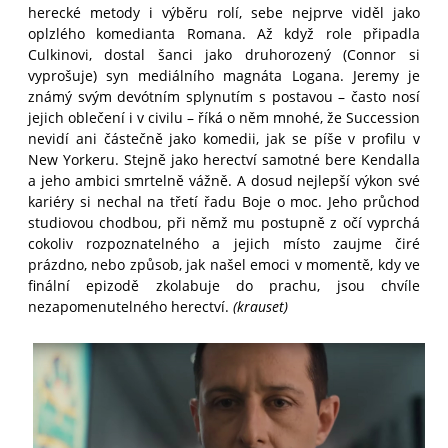
herecké metody i výběru rolí, sebe nejprve viděl jako
oplzlého komedianta Romana. Až když role připadla
Culkinovi, dostal šanci jako druhorozený (Connor si
vyprošuje) syn mediálního magnáta Logana. Jeremy je
známý svým devótním splynutím s postavou – často nosí
jejich oblečení i v civilu – říká o něm mnohé, že Succession
nevidí ani částečně jako komedii, jak se píše v profilu v
New Yorkeru. Stejně jako herectví samotné bere Kendalla
a jeho ambici smrtelně vážně. A dosud nejlepší výkon své
kariéry si nechal na třetí řadu Boje o moc. Jeho průchod
studiovou chodbou, při němž mu postupně z očí vyprchá
cokoliv rozpoznatelného a jejich místo zaujme čiré
prázdno, nebo způsob, jak našel emoci v momentě, kdy ve
finální epizodě zkolabuje do prachu, jsou chvíle
nezapomenutelného herectví.
(krauset)