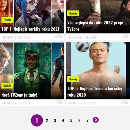
Novinky
Témata
Vše nejlepší do roku 2022 přeje
TOP 7: Nejlepší seriály roku 2021
TVZone
10
1
SPOONER
|
16.01.2022
SAM.VIMES
|
31.12.2021
Novinky
Novinky
TOP 5: Nejlepší herci a herečky
Nová TVZone je tady!
roku 2020
11
0
SPOONER
|
07.08.2021
SPOONER
|
14.02.2021
1
2
3
4
5
6
7