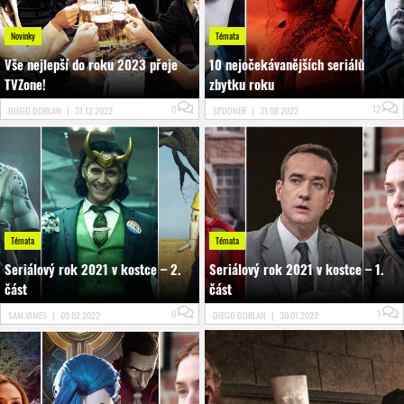
Novinky
Témata
Vše nejlepší do roku 2023 přeje
10 nejočekávanějších seriálů
TVZone!
zbytku roku
0
12
DIEGO.DORLAN
|
31.12.2022
SPOONER
|
31.08.2022
Témata
Témata
Seriálový rok 2021 v kostce – 2.
Seriálový rok 2021 v kostce – 1.
část
část
0
1
SAM.VIMES
|
09.02.2022
DIEGO.DORLAN
|
30.01.2022