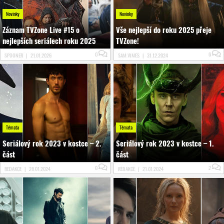
Novinky
Novinky
Záznam TVZone Live #15 o
Vše nejlepší do roku 2025 přeje
nejlepších seriálech roku 2025
TVZone!
0
0
SPOONER
|
21.01.2026
SAM.VIMES
|
31.12.2024
Témata
Témata
Seriálový rok 2023 v kostce – 2.
Seriálový rok 2023 v kostce – 1.
část
část
0
2
REDAKCE
|
28.01.2024
REDAKCE
|
21.01.2024