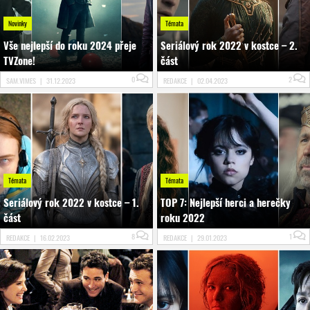
Novinky
Témata
Vše nejlepší do roku 2024 přeje
Seriálový rok 2022 v kostce – 2.
TVZone!
část
0
2
SAM.VIMES
|
31.12.2023
REDAKCE
|
02.04.2023
Témata
Témata
Seriálový rok 2022 v kostce – 1.
TOP 7: Nejlepší herci a herečky
část
roku 2022
8
1
REDAKCE
|
16.02.2023
REDAKCE
|
29.01.2023