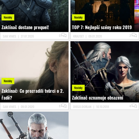
Novinky
Novinky
Zaklínač dostane prequel!
TOP 7: Nejlepší scény roku 2019
0
2
SAM.VIMES
|
27.07.2020
KRAUSET
|
09.01.2020
Novinky
Novinky
Zaklínač: Co prozradili tvůrci o 2.
řadě?
Zaklínač oznamuje obsazení
8
4
SAM.VIMES
|
09.01.2020
DIEGO.DORLAN
|
10.10.2018