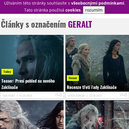
Užíváním této stránky souhlasíte s
všeobecnými podmínkami
.
PŘIHLÁSIT
Tato stránka používá
cookies
.
rozumím
REGISTROVAT
Články s označením
GERALT
NOVINKY
TÉMATA
RECENZE
EPIZODY
KULT
TRAILERY
GALERIE
DISKUZE
STATISTIKY
TIRÁŽ
Trailery
Recenze
Teaser: První pohled na nového
Zaklínače
Recenze třetí řady Zaklínače
1
6
SAM.VIMES
|
22.05.2024
DIEGO.DORLAN
|
05.08.2023