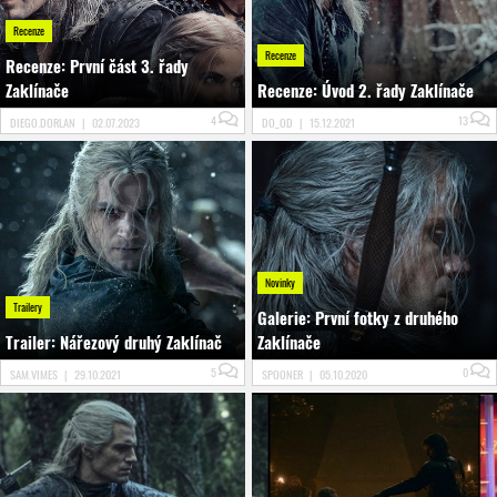
Recenze
Recenze
Recenze: První část 3. řady
Zaklínače
Recenze: Úvod 2. řady Zaklínače
4
13
DIEGO.DORLAN
|
02.07.2023
DO_OD
|
15.12.2021
Novinky
Trailery
Galerie: První fotky z druhého
Trailer: Nářezový druhý Zaklínač
Zaklínače
5
0
SAM.VIMES
|
29.10.2021
SPOONER
|
05.10.2020