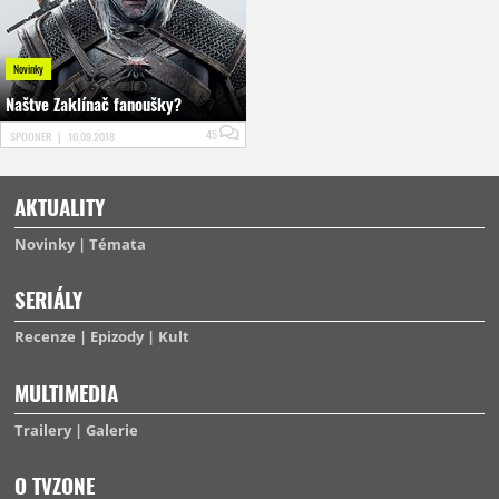
Novinky
Naštve Zaklínač fanoušky?
45
SPOONER
|
10.09.2018
AKTUALITY
Novinky
Témata
SERIÁLY
Recenze
Epizody
Kult
MULTIMEDIA
Trailery
Galerie
O TVZONE