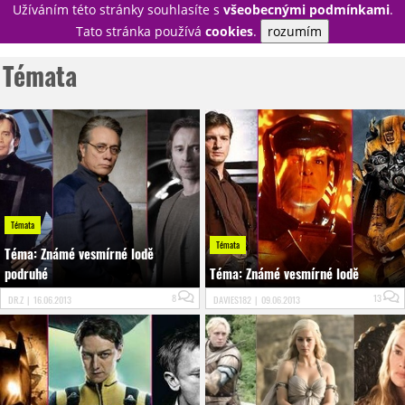
Užíváním této stránky souhlasíte s
všeobecnými podmínkami
.
PŘIHLÁSIT
Tato stránka používá
cookies
.
rozumím
REGISTROVAT
Témata
NOVINKY
TÉMATA
RECENZE
EPIZODY
KULT
Témata
TRAILERY
GALERIE
Témata
Téma: Známé vesmírné lodě
DISKUZE
STATISTIKY
TIRÁŽ
podruhé
Téma: Známé vesmírné lodě
8
13
DR.Z
|
16.06.2013
DAVIES182
|
09.06.2013