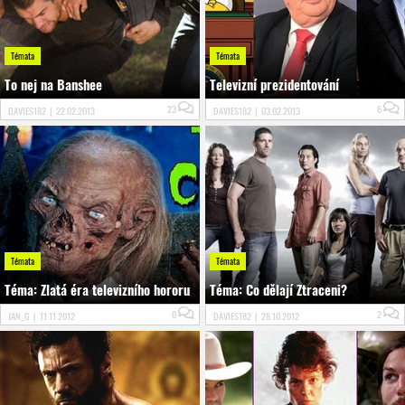
Témata
Témata
To nej na Banshee
Televizní prezidentování
23
6
DAVIES182
|
22.02.2013
DAVIES182
|
03.02.2013
Témata
Témata
Téma: Zlatá éra televizního hororu
Téma: Co dělají Ztraceni?
0
2
JAN_G
|
11.11.2012
DAVIES182
|
28.10.2012