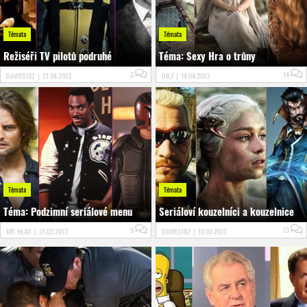
Témata
Témata
Režiséři TV pilotů podruhé
Téma: Sexy Hra o trůny
3
14
DAVIES182
|
21.04.2013
DR.Z
|
14.04.2013
Témata
Témata
Téma: Podzimní seriálové menu
Seriáloví kouzelníci a kouzelnice
9
13
MR. HLAD
|
31.03.2013
DAVIES182
|
10.03.2013