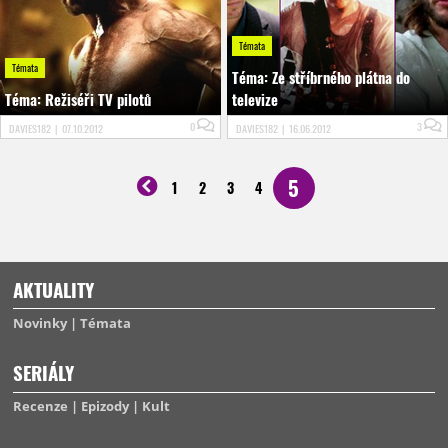
Témata
Témata
Téma: Ze stříbrného plátna do
Téma: Režiséři TV pilotů
televize
0
3
DAVIES182
|
07.10.2012
DAVIES182
|
16.06.2012
5
1
2
3
4
AKTUALITY
Novinky
Témata
SERIÁLY
Recenze
Epizody
Kult