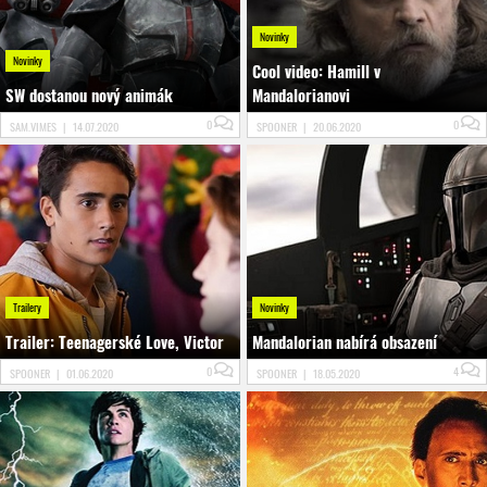
Novinky
Novinky
Cool video: Hamill v
SW dostanou nový animák
Mandalorianovi
0
0
SAM.VIMES
|
14.07.2020
SPOONER
|
20.06.2020
Trailery
Novinky
Trailer: Teenagerské Love, Victor
Mandalorian nabírá obsazení
0
4
SPOONER
|
01.06.2020
SPOONER
|
18.05.2020