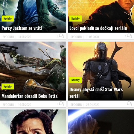
Novinky
Novinky
Percy Jackson se vrátí
Lovci pokladů se dočkají seriálu
0
1
SPOONER
|
15.05.2020
SPOONER
|
11.05.2020
Novinky
Novinky
Disney chystá další Star Wars
Mandalorian obsadil Bobu Fetta!
seriál
0
0
SPOONER
|
10.05.2020
SPOONER
|
23.04.2020