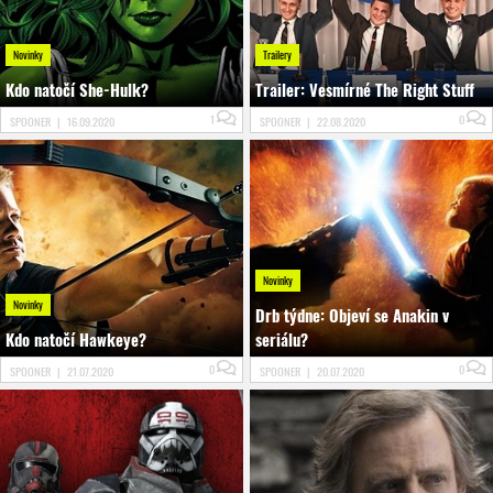
Novinky
Trailery
Kdo natočí She-Hulk?
Trailer: Vesmírné The Right Stuff
1
0
SPOONER
|
16.09.2020
SPOONER
|
22.08.2020
Novinky
Novinky
Drb týdne: Objeví se Anakin v
Kdo natočí Hawkeye?
seriálu?
0
0
SPOONER
|
21.07.2020
SPOONER
|
20.07.2020