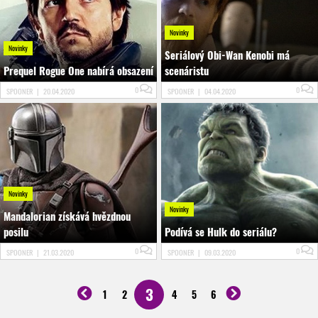
Novinky
Novinky
Seriálový Obi-Wan Kenobi má
Prequel Rogue One nabírá obsazení
scenáristu
0
0
SPOONER
|
20.04.2020
SPOONER
|
04.04.2020
Novinky
Novinky
Mandalorian získává hvězdnou
posilu
Podívá se Hulk do seriálu?
0
0
SPOONER
|
21.03.2020
SPOONER
|
09.03.2020
3
1
2
4
5
6