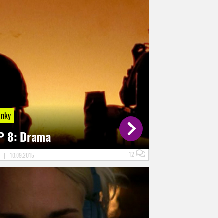
inky
P 8: Drama
12
D
|
10.09.2015