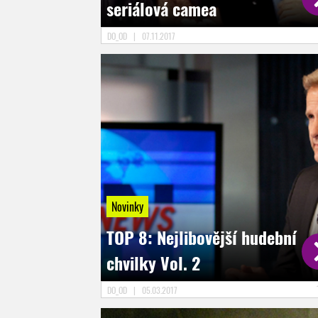
seriálová camea
DO_OD
|
07.11.2017
Novinky
TOP 8: Nejlibovější hudební
chvilky Vol. 2
DO_OD
|
05.03.2017