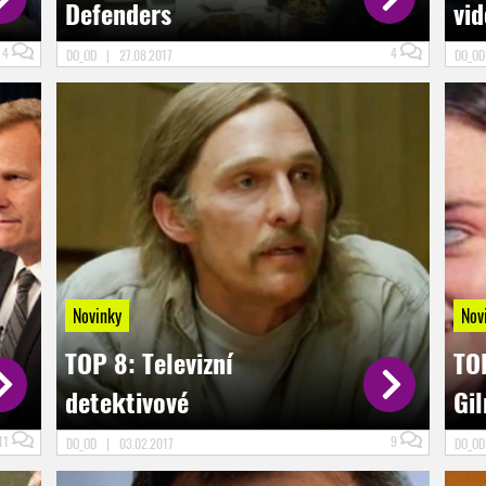
Defenders
vid
4
4
DO_OD
|
27.08.2017
DO_O
Novinky
Nov
TOP 8: Televizní
TOP
detektivové
Gi
11
9
DO_OD
|
03.02.2017
DO_O