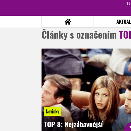
U
AKTUAL
Články s označením
TO
NOVINKY
TÉMATA
RECENZE
EPIZODY
KULT
TRAILERY
GALERIE
DISKUZE
STATISTIKY
TIRÁŽ
Novinky
TOP 8: Nejzábavnější