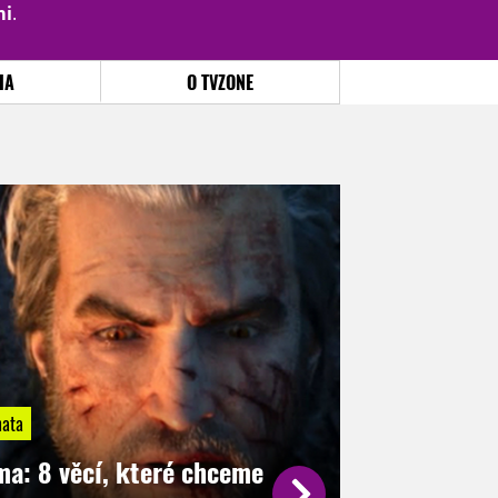
mi
.
PŘIHLÁSIT
|
REGISTROVAT
IA
O TVZONE
ata
ma: 8 věcí, které chceme