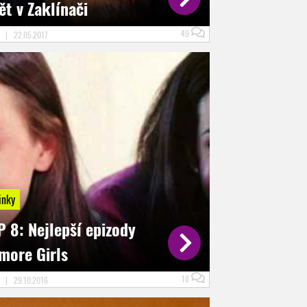
ět v Zaklínači
49
D
|
22.05.2017
inky
 8: Nejlepší epizody
lmore Girls
18
D
|
29.10.2016