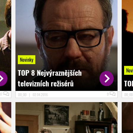
Novinky
Nov
TOP 8 Nejvýraznějších
televizních režisérů
TO
17
9
DO_OD
|
02.04.2016
DO_O