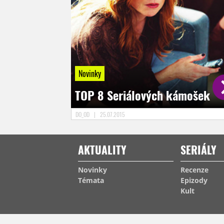
Novinky
TOP 8 Seriálových kámošek
DO_OD
|
25.07.2015
AKTUALITY
SERIÁLY
Novinky
Recenze
Témata
Epizody
Kult