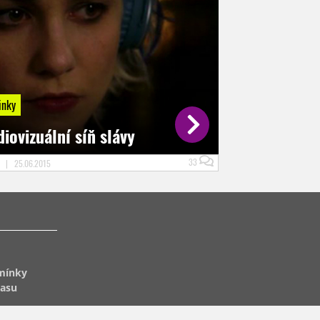
inky
iovizuální síň slávy
33
D
|
25.06.2015
mínky
lasu