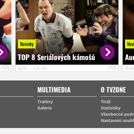
Novinky
Nov
TOP 8 Seriálových kámošů
Aud
9
8
DO_OD
|
17.07.2015
DO_O
MULTIMEDIA
O TVZONE
Trailery
Tiráž
Galerie
Statistiky
Všeobecné pod
Nastavení souh