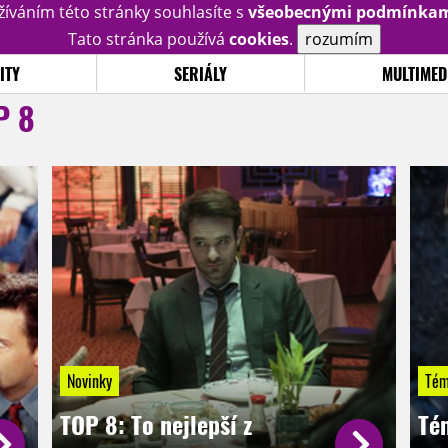
žíváním této stránky souhlasíte s
všeobecnými podmínka
Tato stránka používá
cookies
.
rozumím
ITY
SERIÁLY
MULTIMED
P 8
Novinky
Tém
TOP 8: To nejlepší z
Té