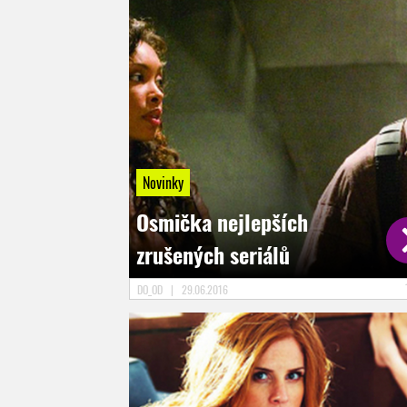
Novinky
Osmička nejlepších
zrušených seriálů
DO_OD
|
29.06.2016