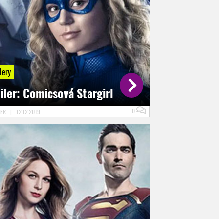
lery
iler: Comicsová Stargirl
0
NER
|
12.12.2019