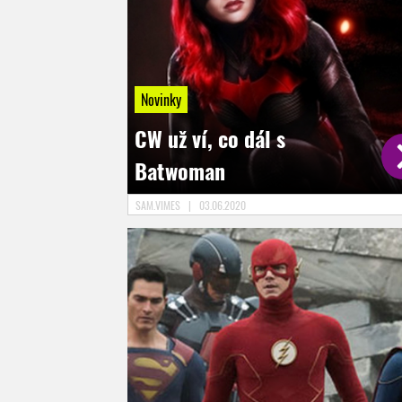
Novinky
CW už ví, co dál s
Batwoman
SAM.VIMES
|
03.06.2020