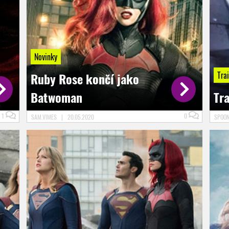
Novinky
Trai
Ruby Rose končí jako
Batwoman
Tra
1
0
SAM.VIMES
|
20.05.2020
SPOO