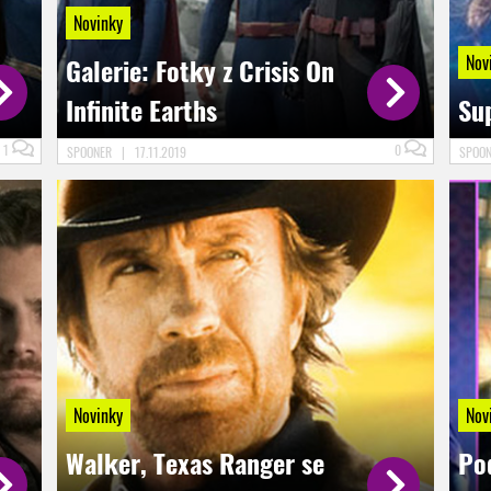
Novinky
Nov
Galerie: Fotky z Crisis On
Infinite Earths
Su
1
0
SPOONER
|
17.11.2019
SPOO
Novinky
Nov
Walker, Texas Ranger se
Po