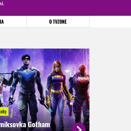
mi
.
PŘIHLÁSIT
|
REGISTROVAT
IA
O TVZONE
inky
miksovka Gotham