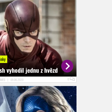
inky
sh vyhodil jednu z hvězd
0
VIMES
|
09.06.2020