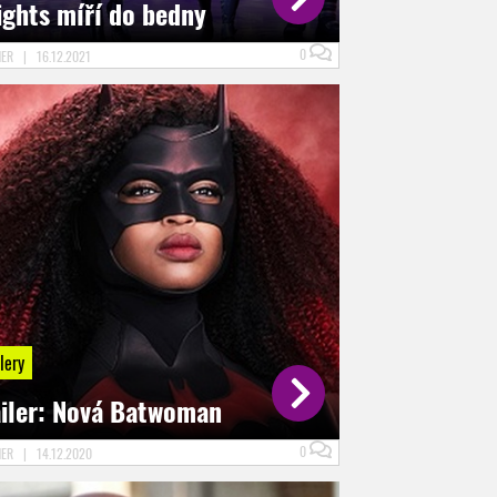
ights míří do bedny
0
NER
|
16.12.2021
lery
ailer: Nová Batwoman
0
NER
|
14.12.2020