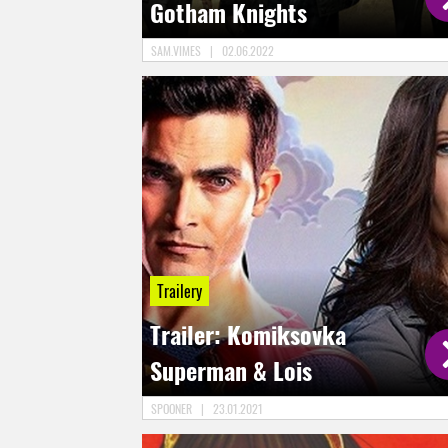
Gotham Knights
SAM.VIMES
|
02.06.2022
Trailery
Trailer: Komiksovka
Superman & Lois
SPOONER
|
23.01.2021