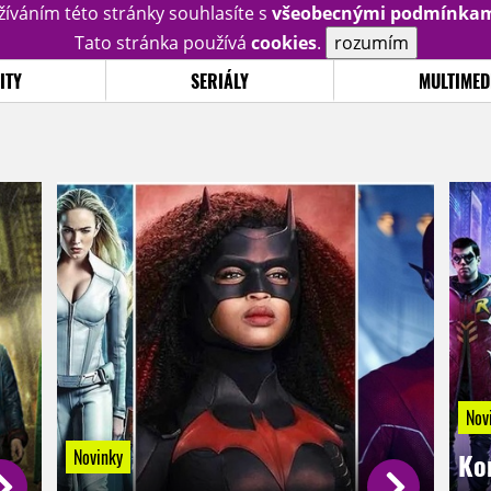
žíváním této stránky souhlasíte s
všeobecnými podmínka
Tato stránka používá
cookies
.
rozumím
ITY
SERIÁLY
MULTIMED
Nov
Novinky
Ko