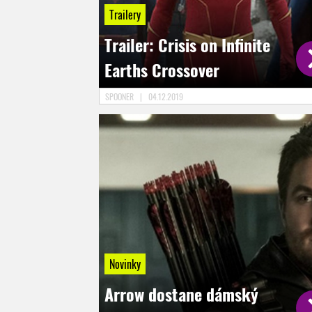
Trailery
Trailer: Crisis on Infinite
Earths Crossover
SPOONER
|
04.12.2019
Novinky
Arrow dostane dámský