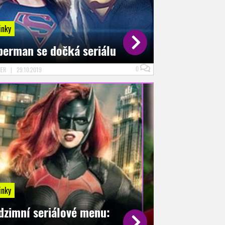
inky
perman se dočká seriálu
0
NER
|
29.10.2019
inky
dzimní seriálové menu: