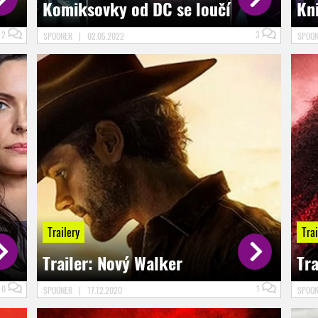
Komiksovky od DC se loučí
Kn
2
3
SPOONER
|
02.05.2022
SPOO
Trailery
Trai
Trailer: Nový Walker
Tr
0
1
SPOONER
|
17.12.2020
SPOO