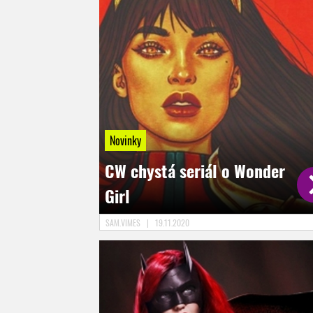
Novinky
CW chystá seriál o Wonder
Girl
SAM.VIMES
|
19.11.2020