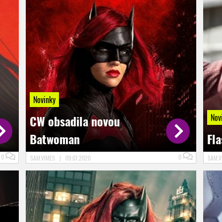
Novinky
Nov
CW obsadila novou
Batwoman
Fla
0
0
SAM.VIMES
|
09.07.2020
SAM.